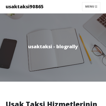
usaktaksi90865
MENU
usaktaksi - blogrally
Uşak Taksi Hizmetlerinin